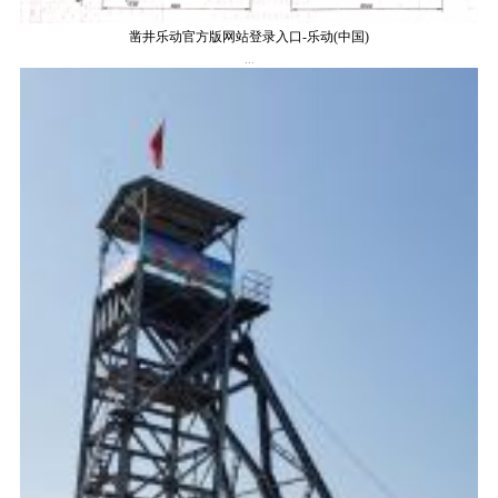
凿井乐动官方版网站登录入口-乐动(中国)
...