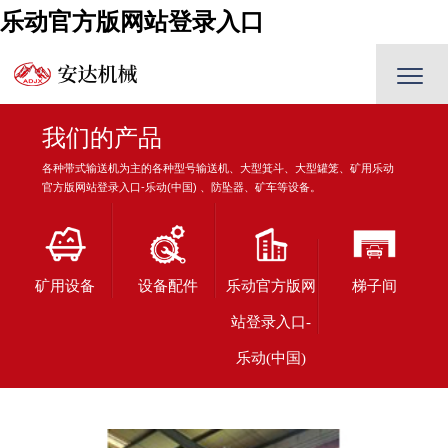
乐动官方版网站登录入口
我们的产品
各种带式输送机为主的各种型号输送机、大型箕斗、大型罐笼、矿用乐动
官方版网站登录入口-乐动(中国) 、防坠器、矿车等设备。
矿用设备
设备配件
乐动官方版网
梯子间
站登录入口-
乐动(中国)