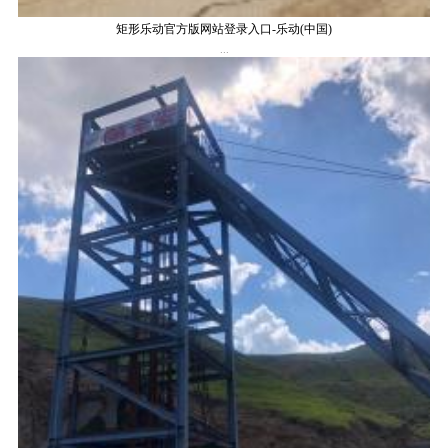
矩形乐动官方版网站登录入口-乐动(中国)
...