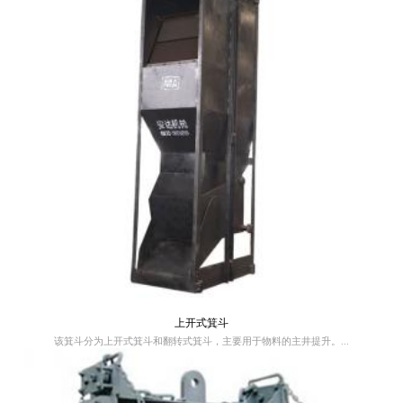
上开式箕斗
该箕斗分为上开式箕斗和翻转式箕斗，主要用于物料的主井提升。...