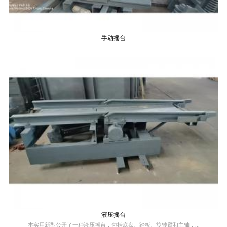
手动摇台
...
液压摇台
本实用新型公开了一种液压摇台，包括底盘、踏板、旋转臂和主轴，...